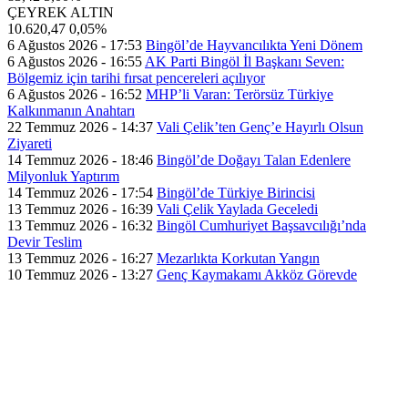
ÇEYREK ALTIN
10.620,47
0,05%
6 Ağustos 2026 - 17:53
Bingöl’de Hayvancılıkta Yeni Dönem
6 Ağustos 2026 - 16:55
AK Parti Bingöl İl Başkanı Seven:
Bölgemiz için tarihi fırsat pencereleri açılıyor
6 Ağustos 2026 - 16:52
MHP’li Varan: Terörsüz Türkiye
Kalkınmanın Anahtarı
22 Temmuz 2026 - 14:37
Vali Çelik’ten Genç’e Hayırlı Olsun
Ziyareti
14 Temmuz 2026 - 18:46
Bingöl’de Doğayı Talan Edenlere
Milyonluk Yaptırım
14 Temmuz 2026 - 17:54
Bingöl’de Türkiye Birincisi
13 Temmuz 2026 - 16:39
Vali Çelik Yaylada Geceledi
13 Temmuz 2026 - 16:32
Bingöl Cumhuriyet Başsavcılığı’nda
Devir Teslim
13 Temmuz 2026 - 16:27
Mezarlıkta Korkutan Yangın
10 Temmuz 2026 - 13:27
Genç Kaymakamı Akköz Görevde