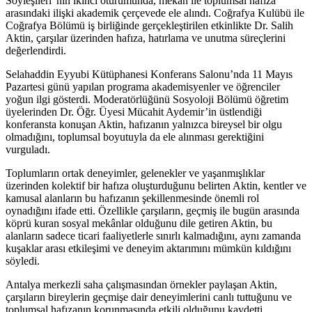
Söyleşileri”nin ikinci oturumunda, mekân ile toplumsal hafıza
arasındaki ilişki akademik çerçevede ele alındı. Coğrafya Kulübü ile
Coğrafya Bölümü iş birliğinde gerçekleştirilen etkinlikte Dr. Salih
Aktin, çarşılar üzerinden hafıza, hatırlama ve unutma süreçlerini
değerlendirdi.
Selahaddin Eyyubi Kütüphanesi Konferans Salonu’nda 11 Mayıs
Pazartesi günü yapılan programa akademisyenler ve öğrenciler
yoğun ilgi gösterdi. Moderatörlüğünü Sosyoloji Bölümü öğretim
üyelerinden Dr. Öğr. Üyesi Mücahit Aydemir’in üstlendiği
konferansta konuşan Aktin, hafızanın yalnızca bireysel bir olgu
olmadığını, toplumsal boyutuyla da ele alınması gerektiğini
vurguladı.
Toplumların ortak deneyimler, gelenekler ve yaşanmışlıklar
üzerinden kolektif bir hafıza oluşturduğunu belirten Aktin, kentler ve
kamusal alanların bu hafızanın şekillenmesinde önemli rol
oynadığını ifade etti. Özellikle çarşıların, geçmiş ile bugün arasında
köprü kuran sosyal mekânlar olduğunu dile getiren Aktin, bu
alanların sadece ticari faaliyetlerle sınırlı kalmadığını, aynı zamanda
kuşaklar arası etkileşimi ve deneyim aktarımını mümkün kıldığını
söyledi.
Antalya merkezli saha çalışmasından örnekler paylaşan Aktin,
çarşıların bireylerin geçmişe dair deneyimlerini canlı tuttuğunu ve
toplumsal hafızanın korunmasında etkili olduğunu kaydetti.