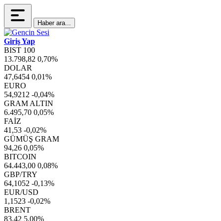
Haber ara...
Giriş Yap
BIST 100
13.798,82
0,70%
DOLAR
47,6454
0,01%
EURO
54,9212
-0,04%
GRAM ALTIN
6.495,70
0,05%
FAİZ
41,53
-0,02%
GÜMÜŞ GRAM
94,26
0,05%
BITCOIN
64.443,00
0,08%
GBP/TRY
64,1052
-0,13%
EUR/USD
1,1523
-0,02%
BRENT
83,42
5,00%