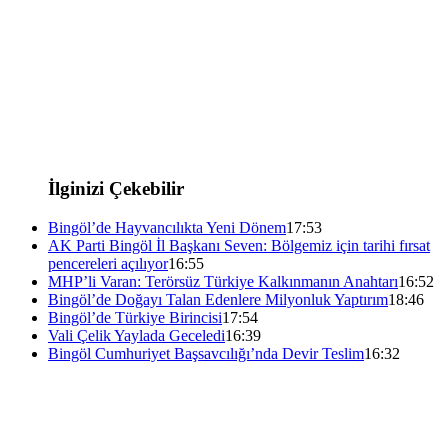
İlginizi Çekebilir
Bingöl’de Hayvancılıkta Yeni Dönem
17:53
AK Parti Bingöl İl Başkanı Seven: Bölgemiz için tarihi fırsat
pencereleri açılıyor
16:55
MHP’li Varan: Terörsüz Türkiye Kalkınmanın Anahtarı
16:52
Bingöl’de Doğayı Talan Edenlere Milyonluk Yaptırım
18:46
Bingöl’de Türkiye Birincisi
17:54
Vali Çelik Yaylada Geceledi
16:39
Bingöl Cumhuriyet Başsavcılığı’nda Devir Teslim
16:32