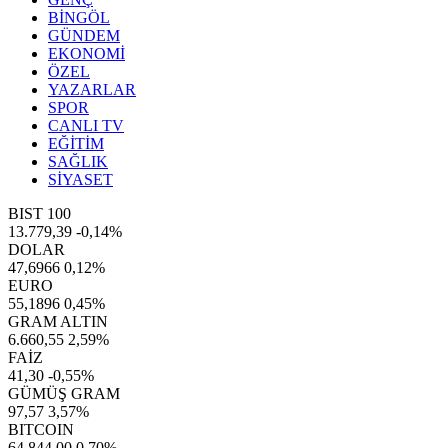
BİNGÖL
GÜNDEM
EKONOMİ
ÖZEL
YAZARLAR
SPOR
CANLI TV
EĞİTİM
SAĞLIK
SİYASET
BIST 100
13.779,39
-0,14%
DOLAR
47,6966
0,12%
EURO
55,1896
0,45%
GRAM ALTIN
6.660,55
2,59%
FAİZ
41,30
-0,55%
GÜMÜŞ GRAM
97,57
3,57%
BITCOIN
64.844,00
0,70%