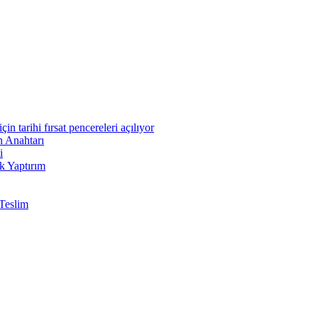
n tarihi fırsat pencereleri açılıyor
n Anahtarı
i
k Yaptırım
Teslim