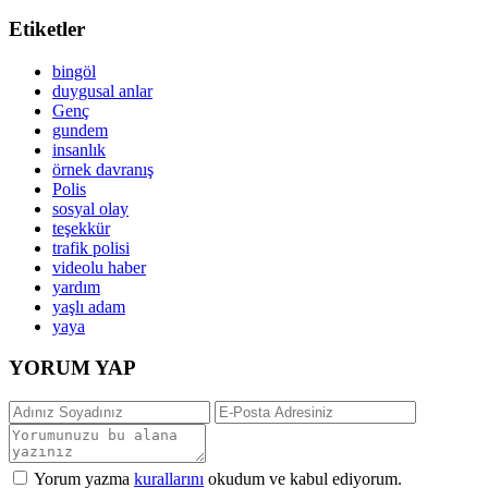
Etiketler
bingöl
duygusal anlar
Genç
gundem
insanlık
örnek davranış
Polis
sosyal olay
teşekkür
trafik polisi
videolu haber
yardım
yaşlı adam
yaya
YORUM YAP
Yorum yazma
kurallarını
okudum ve kabul ediyorum.