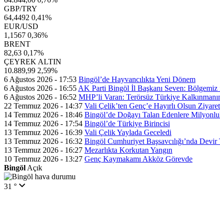
GBP/TRY
64,4492
0,41%
EUR/USD
1,1567
0,36%
BRENT
82,63
0,17%
ÇEYREK ALTIN
10.889,99
2,59%
6 Ağustos 2026 - 17:53
Bingöl’de Hayvancılıkta Yeni Dönem
6 Ağustos 2026 - 16:55
AK Parti Bingöl İl Başkanı Seven: Bölgemiz içi
6 Ağustos 2026 - 16:52
MHP’li Varan: Terörsüz Türkiye Kalkınmanı
22 Temmuz 2026 - 14:37
Vali Çelik’ten Genç’e Hayırlı Olsun Ziyaret
14 Temmuz 2026 - 18:46
Bingöl’de Doğayı Talan Edenlere Milyonlu
14 Temmuz 2026 - 17:54
Bingöl’de Türkiye Birincisi
13 Temmuz 2026 - 16:39
Vali Çelik Yaylada Geceledi
13 Temmuz 2026 - 16:32
Bingöl Cumhuriyet Başsavcılığı’nda Devir 
13 Temmuz 2026 - 16:27
Mezarlıkta Korkutan Yangın
10 Temmuz 2026 - 13:27
Genç Kaymakamı Akköz Görevde
Bingöl
Açık
31 °