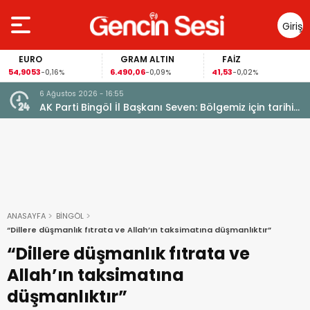
Giriş
Yap
EURO
GRAM ALTIN
FAİZ
54,9053
6.490,06
41,53
-0,16%
-0,09%
-0,02%
6 Ağustos 2026 - 16:55
AK Parti Bingöl İl Başkanı Seven: Bölgemiz için tarihi
fırsat pencereleri açılıyor
ANASAYFA
BİNGÖL
“Dillere düşmanlık fıtrata ve Allah’ın taksimatına düşmanlıktır”
“Dillere düşmanlık fıtrata ve
Allah’ın taksimatına
düşmanlıktır”