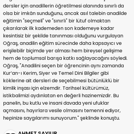
dersler için anadillerin öğretilmesi alanında sınırlı da
olsa bir imkân sunduğunu, ancak asıl talebin anadilde
eğitimin "seçmeli" ve "sınırlı" bir lütuf olmaktan
çıkarılarak ilk kademeden son kademeye kadar
kesintisiz bir şekilde tanınması olduğunu vurgulayan
Oğraş, anadilin eğitim sürecinde daha kapsayıcı ve
erişilebilir biçimde yer alması hem bireysel gelişime
hem de toplumsal barışa katkı sağlayacağını söyledi.
Oğraş, "Anadilini seçen bir öğrencinin aynı zamanda
Kur’an-ı Kerim, Siyer ve Temel Dini Bilgiler gibi
köklerine ait dersleri de seçebilmesi bütünlüklü bir
kimlik inşası için elzemdir. Tarihsel kültürümüz,
istikbalimizi aydınlatan en değerli hazinemizdir. Bu
panelin, bu kutlu ve insani davada yeni ufuklar
açmasını, hayırlara vesile olmasını temenni ediyor,
hepinize saygılarımı sunuyorum." şeklinde konuştu.
AHMET SAYILIR