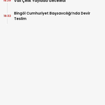
Vali Çelik Yaylada Geceledi
16:39
Bingöl Cumhuriyet Başsavcılığı’nda Devir
16:32
Teslim