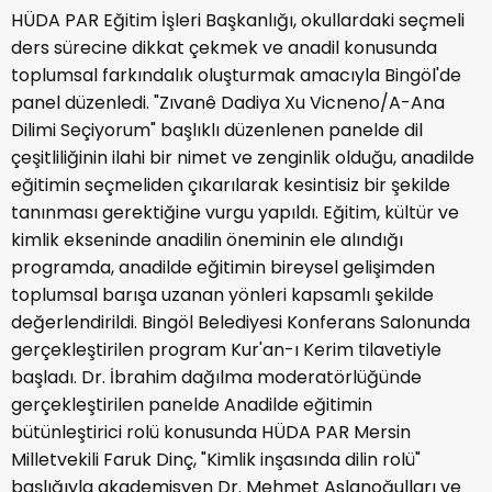
HÜDA PAR Eğitim İşleri Başkanlığı, okullardaki seçmeli
ders sürecine dikkat çekmek ve anadil konusunda
toplumsal farkındalık oluşturmak amacıyla Bingöl'de
panel düzenledi. "Zıvanê Dadiya Xu Vicneno/A-Ana
Dilimi Seçiyorum" başlıklı düzenlenen panelde dil
çeşitliliğinin ilahi bir nimet ve zenginlik olduğu, anadilde
eğitimin seçmeliden çıkarılarak kesintisiz bir şekilde
tanınması gerektiğine vurgu yapıldı. Eğitim, kültür ve
kimlik ekseninde anadilin öneminin ele alındığı
programda, anadilde eğitimin bireysel gelişimden
toplumsal barışa uzanan yönleri kapsamlı şekilde
değerlendirildi. Bingöl Belediyesi Konferans Salonunda
gerçekleştirilen program Kur'an-ı Kerim tilavetiyle
başladı. Dr. İbrahim dağılma moderatörlüğünde
gerçekleştirilen panelde Anadilde eğitimin
bütünleştirici rolü konusunda HÜDA PAR Mersin
Milletvekili Faruk Dinç, "Kimlik inşasında dilin rolü"
başlığıyla akademisyen Dr. Mehmet Aslanoğulları ve