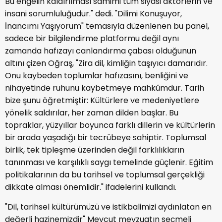
Bu engelin kaldırılması samimi tüm siyasi aktörlerin ve
insani sorumluluğudur." dedi. "Dilimi Konuşuyor,
İnancımı Yaşıyorum" temasıyla düzenlenen bu panel,
sadece bir bilgilendirme platformu değil aynı
zamanda hafızayı canlandırma çabası olduğunun
altını çizen Oğraş, "Zira dil, kimliğin taşıyıcı damarıdır.
Onu kaybeden toplumlar hafızasını, benliğini ve
nihayetinde ruhunu kaybetmeye mahkûmdur. Tarih
bize şunu öğretmiştir: Kültürlere ve medeniyetlere
yönelik saldırılar, her zaman dilden başlar. Bu
topraklar, yüzyıllar boyunca farklı dillerin ve kültürlerin
bir arada yaşadığı bir tecrübeye sahiptir. Toplumsal
birlik, tek tipleşme üzerinden değil farklılıkların
tanınması ve karşılıklı saygı temelinde güçlenir. Eğitim
politikalarının da bu tarihsel ve toplumsal gerçekliği
dikkate alması önemlidir." ifadelerini kullandı.
"Dil, tarihsel kültürümüzü ve istikbalimizi aydınlatan en
değerli hazinemizdir" Mevcut mevzuatın seçmeli