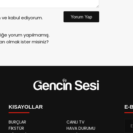
Yorum Yap
ve kabul ediyorum.
riğe yorum yapılmamış.
an olmak ister misiniz?
KISAYOLLAR
E-
BURÇLAR
CANLI TV
FİKSTÜR
HAVA DURUMU