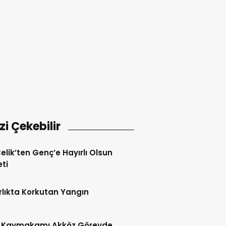
izi Çekebilir
Çelik’ten Genç’e Hayırlı Olsun
eti
lıkta Korkutan Yangın
 Kaymakamı Akköz Görevde