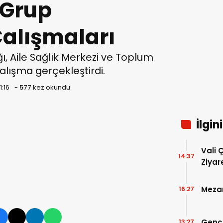
 Grup
Çalışmaları
ı, Aile Sağlık Merkezi ve Toplum
çalışma gerçekleştirdi.
1:16
-
577
kez okundu
İlgin
Vali 
14:37
Ziyar
Mezar
16:27
Genç
13:27