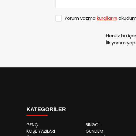
Yorum yazma
kurallarını
okudum 
Henüz bu içe
İlk yorum yap
KATEGORİLER
GENÇ
BİNGÖL
KÖŞE YAZILARI
GÜNDEM