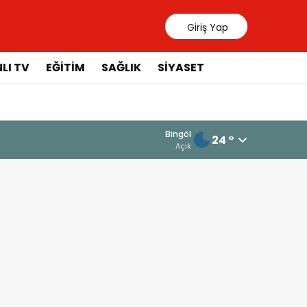
Giriş Yap
LI TV
EĞİTİM
SAĞLIK
SİYASET
Bingöl
24 °
Açık