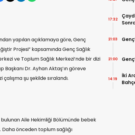
Çayd
17:32
Sonr
Genç’
ndan yapılan açıklamaya göre, Genç
21:03
ğiştir Projesi” kapsamında Genç Sağlık
erkezi ve Toplum Sağlık Merkezi’nde bir dizi
Genç’
21:00
rup Başkanı Dr. Ayhan Aktaş’ın göreve
İki A
zi çalışma şu şekilde sıralandı.
14:19
Bahç
ı bulunan Aile Hekimliği Bölümünde bebek
r. Daha önceden toplum sağlığı