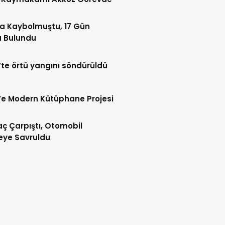
a Kaybolmuştu, 17 Gün
a Bulundu
te örtü yangını söndürüldü
e Modern Kütüphane Projesi
raç Çarpıştı, Otomobil
eye Savruldu