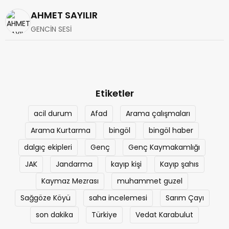
AHMET SAYILIR
GENCİN SESİ
Etiketler
acil durum
Afad
Arama çalışmaları
Arama Kurtarma
bingöl
bingöl haber
dalgıç ekipleri
Genç
Genç Kaymakamlığı
JAK
Jandarma
kayıp kişi
Kayıp şahıs
Kaymaz Mezrası
muhammet guzel
Sağgöze Köyü
saha incelemesi
Sarım Çayı
son dakika
Türkiye
Vedat Karabulut