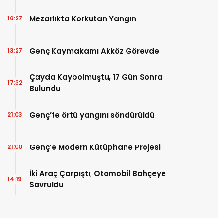
Mezarlıkta Korkutan Yangın
16:27
Genç Kaymakamı Akköz Görevde
13:27
Çayda Kaybolmuştu, 17 Gün Sonra
17:32
Bulundu
Genç’te örtü yangını söndürüldü
21:03
Genç’e Modern Kütüphane Projesi
21:00
İki Araç Çarpıştı, Otomobil Bahçeye
14:19
Savruldu