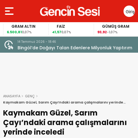
Giriş
Yap
GRAM ALTIN
FAİZ
GÜMÜŞ GRAM
6.500,81
41,57
93,92
0,07%
0,07%
-1,07%
14 Temmuz 2026 - 18:46
Bingöl’de Doğayı Talan Edenlere Milyonluk Yaptırım
ANASAYFA
GENÇ
Kaymakam Güzel, Sarım Çayı’ndaki arama çalışmalarını yerinde
inceledi
Kaymakam Güzel, Sarım
Çayı’ndaki arama çalışmalarını
yerinde inceledi