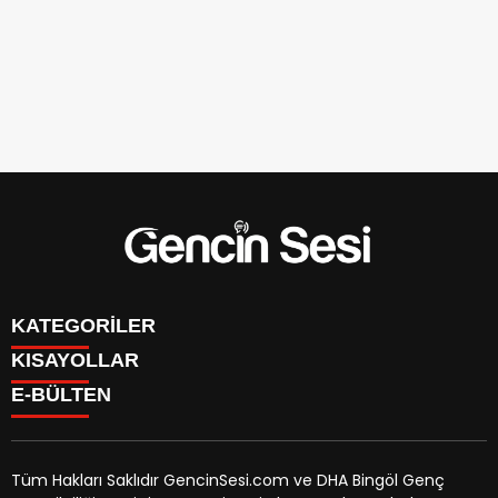
KATEGORİLER
KISAYOLLAR
GENÇ
E-BÜLTEN
BİNGÖL
BURÇLAR
KÖŞE YAZILARI
CANLI TV
GÜNDEM
FİKSTÜR
ÖZEL HABER
Tüm Hakları Saklıdır GencinSesi.com ve DHA Bingöl Genç
HAVA DURUMU