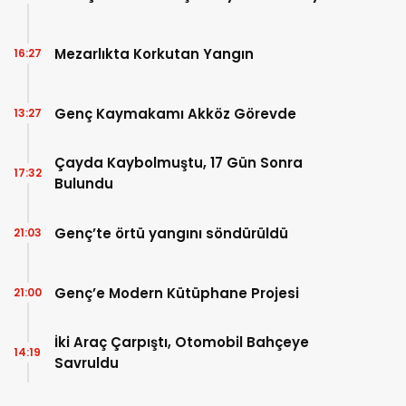
Mezarlıkta Korkutan Yangın
16:27
Genç Kaymakamı Akköz Görevde
13:27
Çayda Kaybolmuştu, 17 Gün Sonra
17:32
Bulundu
Genç’te örtü yangını söndürüldü
21:03
Genç’e Modern Kütüphane Projesi
21:00
İki Araç Çarpıştı, Otomobil Bahçeye
14:19
Savruldu