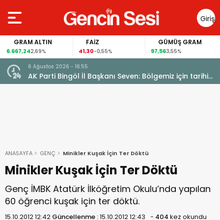
Giriş
Yap
GRAM ALTIN
FAİZ
GÜMÜŞ GRAM
6.667,24
41,30
97,56
2,69%
-0,55%
3,55%
6 Ağustos 2026 - 16:52
arihi
MHP’li Varan: Terörsüz Türkiye Kalkınmanın Anahtarı
ANASAYFA
GENÇ
Minikler Kuşak İçin Ter Döktü
Minikler Kuşak İçin Ter Döktü
Genç İMBK Atatürk İlköğretim Okulu’nda yapılan
60 öğrenci kuşak için ter döktü.
15.10.2012 12:42
Güncellenme :
15.10.2012 12:43
-
404
kez okundu