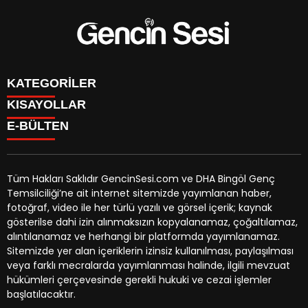
KATEGORİLER
KISAYOLLAR
GENÇ
E-BÜLTEN
BİNGÖL
BURÇLAR
KÖŞE YAZILARI
CANLI TV
GÜNDEM
FİKSTÜR
ÖZEL HABER
Tüm Hakları Saklıdır GencinSesi.com ve DHA Bingöl Genç
HAVA DURUMU
EKONOMİ
Temsilciliği’ne ait internet sitemizde yayımlanan haber,
NÖBETÇİ ECZANELER
gencinsesi.com
e-bültenine abone olarak, tarafınıza haber,
YEREL HABERLER
fotoğraf, video ile her türlü yazılı ve görsel içerik; kaynak
TRAFİK DURUMU
duyuru ve kampanya içerikli e-postaların gönderilmesini
CANLI BORSA
gösterilse dahi izin alınmaksızın kopyalanamaz, çoğaltılamaz,
YEREL HABERLER
kabul etmiş olursunuz.
KÜNYE
alıntılanamaz ve herhangi bir platformda yayımlanamaz.
GAZETELER
İLETİŞİM
Sitemizde yer alan içeriklerin izinsiz kullanılması, paylaşılması
veya farklı mecralarda yayımlanması halinde, ilgili mevzuat
hükümleri çerçevesinde gerekli hukuki ve cezai işlemler
başlatılacaktır.