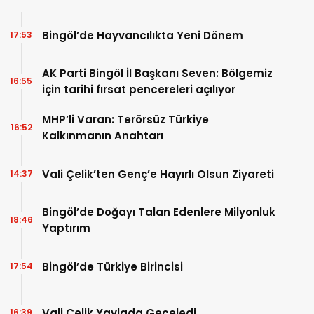
Bingöl’de Hayvancılıkta Yeni Dönem
17:53
AK Parti Bingöl İl Başkanı Seven: Bölgemiz
16:55
için tarihi fırsat pencereleri açılıyor
MHP’li Varan: Terörsüz Türkiye
16:52
Kalkınmanın Anahtarı
Vali Çelik’ten Genç’e Hayırlı Olsun Ziyareti
14:37
Bingöl’de Doğayı Talan Edenlere Milyonluk
18:46
Yaptırım
Bingöl’de Türkiye Birincisi
17:54
Vali Çelik Yaylada Geceledi
16:39