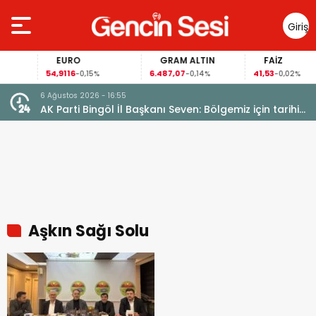
Giriş
Yap
EURO
GRAM ALTIN
FAİZ
54,9116
6.487,07
41,53
-0,15%
-0,14%
-0,02%
6 Ağustos 2026 - 16:55
AK Parti Bingöl İl Başkanı Seven: Bölgemiz için tarihi
fırsat pencereleri açılıyor
Aşkın Sağı Solu