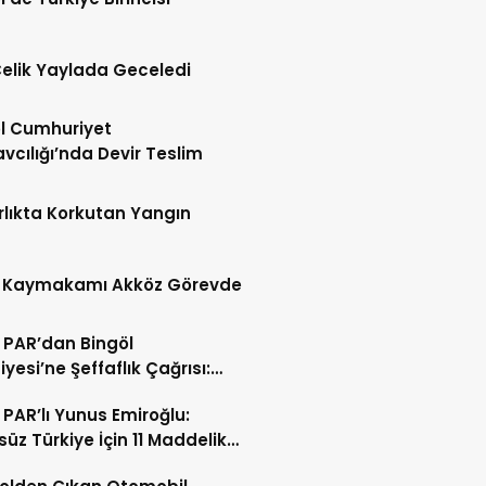
Çelik Yaylada Geceledi
l Cumhuriyet
vcılığı’nda Devir Teslim
lıkta Korkutan Yangın
 Kaymakamı Akköz Görevde
PAR’dan Bingöl
iyesi’ne Şeffaflık Çağrısı:
işi İşe Aldınız?”
PAR’lı Yunus Emiroğlu:
süz Türkiye İçin 11 Maddelik
 Teklifi Sunduk