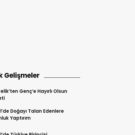
k Gelişmeler
Çelik’ten Genç’e Hayırlı Olsun
eti
l’de Doğayı Talan Edenlere
nluk Yaptırım
l’de Türkiye Birincisi