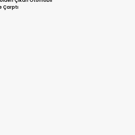
olden Çıkan Otomobil
e Çarptı