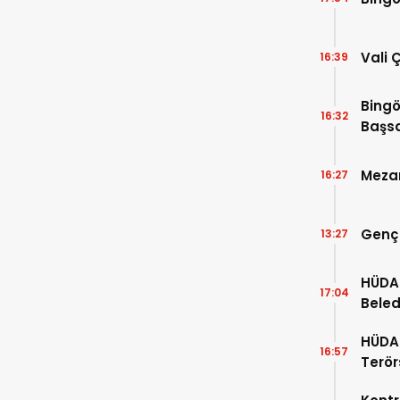
Vali 
16:39
Bingö
16:32
Başsa
Mezar
16:27
Genç
13:27
HÜDA 
17:04
Beled
“Kaç K
HÜDA 
16:57
Terör
Kanun