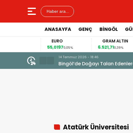
Haber ara...
ANASAYFA
GENÇ
BİNGÖL
GÜ
AR
EURO
GRAM ALTIN
7
55,0197
6.521,71
0,00%
0,05%
0,39%
14 Temmuz 2026 - 18:46
Bingöl’de Doğayı Talan Edenler
Atatürk Üniversitesi