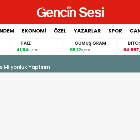
NDEM
EKONOMİ
ÖZEL
YAZARLAR
SPOR
CAN
FAİZ
GÜMÜŞ GRAM
BITCOIN
41,54
95,12
64.667,00
0,31%
0,19%
-0
e Milyonluk Yaptırım