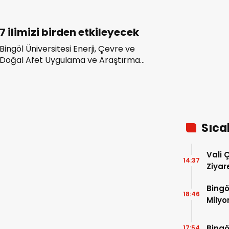
7 ilimizi birden etkileyecek
Bingöl Üniversitesi Enerji, Çevre ve
Doğal Afet Uygulama ve Araştırma
Merkezi Müdürü Dr. Öğretim Üyesi
Kenan Akbayram, 50 yılda meydana
gelen depremlerde büyük bir kısmı
kırılan Kuzey Anadolu Fayı’nda sadece
Marmara ve Yedisu Fayı’nın tehlikeli
Sıca
olduğunu söyledi.
Vali 
14:37
Ziyar
Bingö
18:46
Milyo
Bingö
17:54