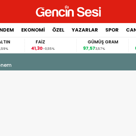
NDEM
EKONOMİ
ÖZEL
YAZARLAR
SPOR
CAN
FAİZ
GÜMÜŞ GRAM
BITC
41,30
97,57
64.844
-0,55%
3,57%
 Bölgemiz için tarihi fırsat pencereleri açılıyor