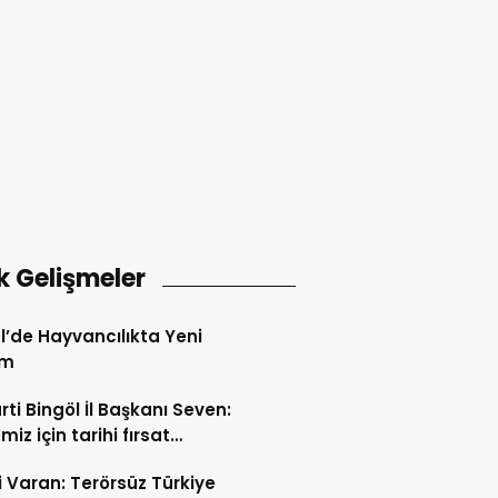
k Gelişmeler
l’de Hayvancılıkta Yeni
em
rti Bingöl İl Başkanı Seven:
iz için tarihi fırsat
releri açılıyor
i Varan: Terörsüz Türkiye