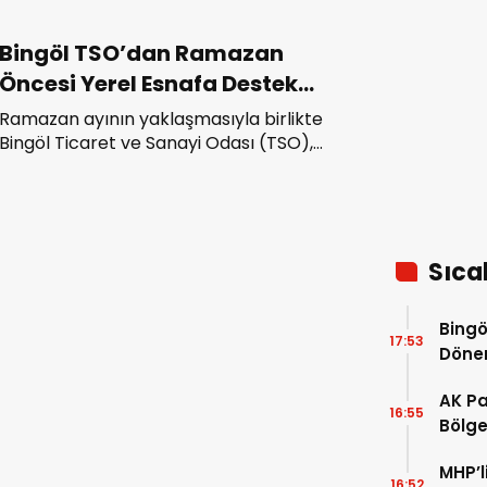
Bingöl TSO’dan Ramazan
Öncesi Yerel Esnafa Destek
Çağrısı
Ramazan ayının yaklaşmasıyla birlikte
Bingöl Ticaret ve Sanayi Odası (TSO),
yerel marketler ve esnafla dayanışma
içinde hareket ederek vatandaşların
alım gücünü gözeten indirim ve
kampanyalar planlandığını duyurdu.
Sıca
Bingö
17:53
Dön
AK Pa
16:55
Bölgem
pence
MHP’l
16:52