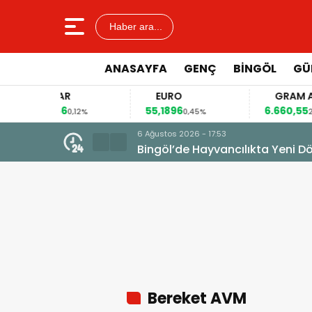
Haber ara...
ANASAYFA
GENÇ
BİNGÖL
GÜ
DOLAR
EURO
GRAM ALTIN
7,6966
55,1896
6.660,55
0,12%
0,45%
2,59%
6 Ağustos 2026 - 16:55
AK Parti Bingöl İl Başkanı Seven:
Bereket AVM