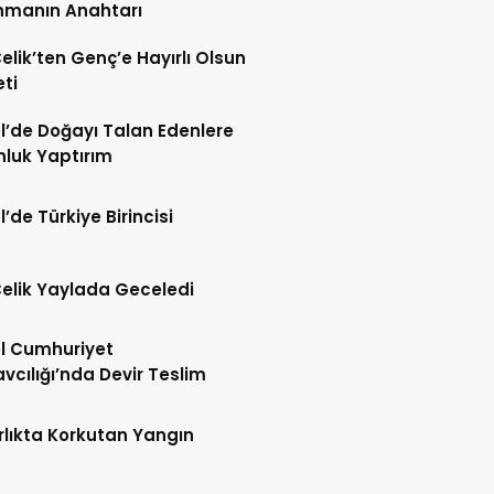
nmanın Anahtarı
Çelik’ten Genç’e Hayırlı Olsun
eti
l’de Doğayı Talan Edenlere
nluk Yaptırım
l’de Türkiye Birincisi
Çelik Yaylada Geceledi
l Cumhuriyet
vcılığı’nda Devir Teslim
lıkta Korkutan Yangın