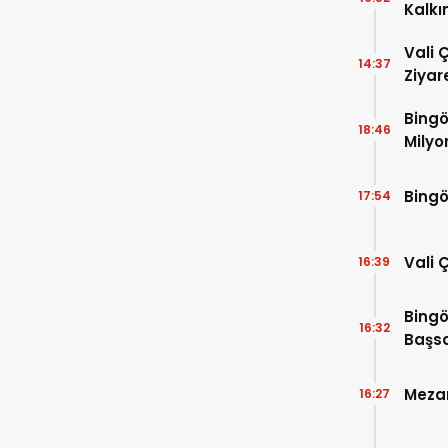
Kalkı
Vali 
14:37
Ziyar
Bingö
18:46
Milyo
Bingö
17:54
Vali 
16:39
Bingö
16:32
Başsa
Mezar
16:27