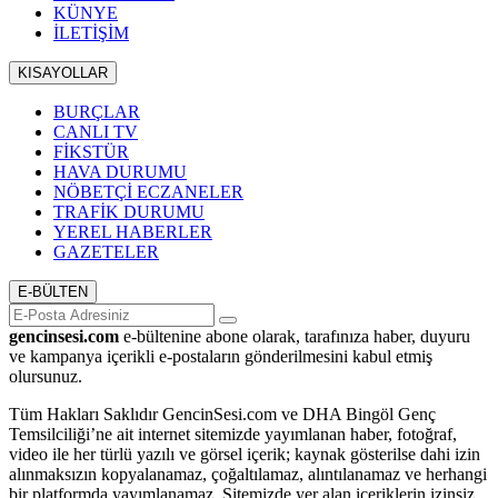
KÜNYE
İLETİŞİM
KISAYOLLAR
BURÇLAR
CANLI TV
FİKSTÜR
HAVA DURUMU
NÖBETÇİ ECZANELER
TRAFİK DURUMU
YEREL HABERLER
GAZETELER
E-BÜLTEN
gencinsesi.com
e-bültenine abone olarak, tarafınıza haber, duyuru
ve kampanya içerikli e-postaların gönderilmesini kabul etmiş
olursunuz.
Tüm Hakları Saklıdır GencinSesi.com ve DHA Bingöl Genç
Temsilciliği’ne ait internet sitemizde yayımlanan haber, fotoğraf,
video ile her türlü yazılı ve görsel içerik; kaynak gösterilse dahi izin
alınmaksızın kopyalanamaz, çoğaltılamaz, alıntılanamaz ve herhangi
bir platformda yayımlanamaz. Sitemizde yer alan içeriklerin izinsiz