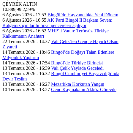
ÇEYREK ALTIN
10.889,99
2,59%
6 Ağustos 2026 - 17:53
Bingöl’de Hayvancılıkta Yeni Dönem
6 Ağustos 2026 - 16:55
AK Parti Bingöl İl Başkanı Seven:
Bölgemiz için tarihi fırsat pencereleri açılıyor
6 Ağustos 2026 - 16:52
MHP’li Varan: Terörsüz Türkiye
Kalkınmanın Anahtarı
22 Temmuz 2026 - 14:37
Vali Çelik’ten Genç’e Hayırlı Olsun
Ziyareti
14 Temmuz 2026 - 18:46
Bingöl’de Doğayı Talan Edenlere
Milyonluk Yaptırım
14 Temmuz 2026 - 17:54
Bingöl’de Türkiye Birincisi
13 Temmuz 2026 - 16:39
Vali Çelik Yaylada Geceledi
13 Temmuz 2026 - 16:32
Bingöl Cumhuriyet Başsavcılığı’nda
Devir Teslim
13 Temmuz 2026 - 16:27
Mezarlıkta Korkutan Yangın
10 Temmuz 2026 - 13:27
Genç Kaymakamı Akköz Görevde