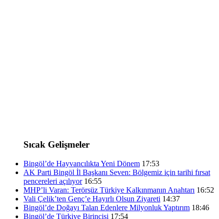
Sıcak Gelişmeler
Bingöl’de Hayvancılıkta Yeni Dönem
17:53
AK Parti Bingöl İl Başkanı Seven: Bölgemiz için tarihi fırsat
pencereleri açılıyor
16:55
MHP’li Varan: Terörsüz Türkiye Kalkınmanın Anahtarı
16:52
Vali Çelik’ten Genç’e Hayırlı Olsun Ziyareti
14:37
Bingöl’de Doğayı Talan Edenlere Milyonluk Yaptırım
18:46
Bingöl’de Türkiye Birincisi
17:54