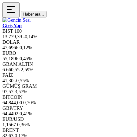
Haber ara...
Giriş Yap
BIST 100
13.779,39
-0,14%
DOLAR
47,6966
0,12%
EURO
55,1896
0,45%
GRAM ALTIN
6.660,55
2,59%
FAİZ
41,30
-0,55%
GÜMÜŞ GRAM
97,57
3,57%
BITCOIN
64.844,00
0,70%
GBP/TRY
64,4492
0,41%
EUR/USD
1,1567
0,36%
BRENT
82,63
0,17%