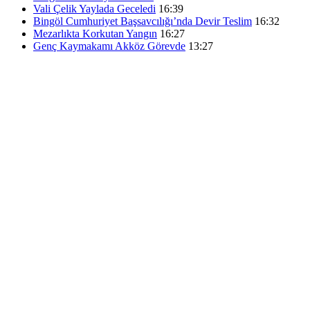
Vali Çelik Yaylada Geceledi
16:39
Bingöl Cumhuriyet Başsavcılığı’nda Devir Teslim
16:32
Mezarlıkta Korkutan Yangın
16:27
Genç Kaymakamı Akköz Görevde
13:27