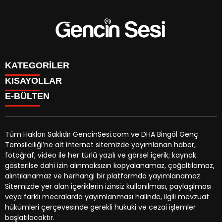
KATEGORİLER
KISAYOLLAR
GENÇ
E-BÜLTEN
BİNGÖL
BURÇLAR
KÖŞE YAZILARI
CANLI TV
GÜNDEM
FİKSTÜR
ÖZEL HABER
Tüm Hakları Saklıdır GencinSesi.com ve DHA Bingöl Genç
HAVA DURUMU
EKONOMİ
Temsilciliği’ne ait internet sitemizde yayımlanan haber,
NÖBETÇİ ECZANELER
gencinsesi.com
e-bültenine abone olarak, tarafınıza haber,
YEREL HABERLER
fotoğraf, video ile her türlü yazılı ve görsel içerik; kaynak
TRAFİK DURUMU
duyuru ve kampanya içerikli e-postaların gönderilmesini
CANLI BORSA
gösterilse dahi izin alınmaksızın kopyalanamaz, çoğaltılamaz,
YEREL HABERLER
kabul etmiş olursunuz.
KÜNYE
alıntılanamaz ve herhangi bir platformda yayımlanamaz.
GAZETELER
İLETİŞİM
Sitemizde yer alan içeriklerin izinsiz kullanılması, paylaşılması
veya farklı mecralarda yayımlanması halinde, ilgili mevzuat
hükümleri çerçevesinde gerekli hukuki ve cezai işlemler
başlatılacaktır.