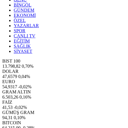
BİNGÖL
GÜNDEM
EKONOMİ
ÖZEL
YAZARLAR
SPOR
CANLI TV
EĞİTİM
SAĞLIK
SİYASET
BIST 100
13.798,82
0,70%
DOLAR
47,6579
0,04%
EURO
54,9317
-0,02%
GRAM ALTIN
6.503,26
0,16%
FAİZ
41,53
-0,02%
GÜMÜŞ GRAM
94,31
0,10%
BITCOIN
64.215,00
-0,28%