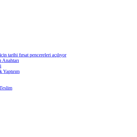
n tarihi fırsat pencereleri açılıyor
n Anahtarı
i
k Yaptırım
Teslim