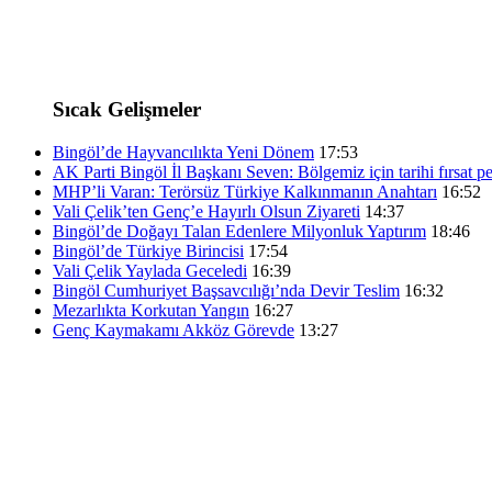
Sıcak Gelişmeler
Bingöl’de Hayvancılıkta Yeni Dönem
17:53
AK Parti Bingöl İl Başkanı Seven: Bölgemiz için tarihi fırsat pe
MHP’li Varan: Terörsüz Türkiye Kalkınmanın Anahtarı
16:52
Vali Çelik’ten Genç’e Hayırlı Olsun Ziyareti
14:37
Bingöl’de Doğayı Talan Edenlere Milyonluk Yaptırım
18:46
Bingöl’de Türkiye Birincisi
17:54
Vali Çelik Yaylada Geceledi
16:39
Bingöl Cumhuriyet Başsavcılığı’nda Devir Teslim
16:32
Mezarlıkta Korkutan Yangın
16:27
Genç Kaymakamı Akköz Görevde
13:27