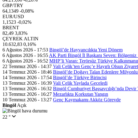
GBP/TRY
64,1349
-0,08%
EUR/USD
1,1523
-0,02%
BRENT
82,49
3,83%
ÇEYREK ALTIN
10.632,83
0,16%
6 Ağustos 2026 - 17:53
Bingöl’de Hayvancılıkta Yeni Dönem
6 Ağustos 2026 - 16:55
AK Parti Bingöl İl Başkanı Seven: Bölgemiz içi
6 Ağustos 2026 - 16:52
MHP’li Varan: Terörsüz Türkiye Kalkınmanı
22 Temmuz 2026 - 14:37
Vali Çelik’ten Genç’e Hayırlı Olsun Ziyaret
14 Temmuz 2026 - 18:46
Bingöl’de Doğayı Talan Edenlere Milyonlu
14 Temmuz 2026 - 17:54
Bingöl’de Türkiye Birincisi
13 Temmuz 2026 - 16:39
Vali Çelik Yaylada Geceledi
13 Temmuz 2026 - 16:32
Bingöl Cumhuriyet Başsavcılığı’nda Devir 
13 Temmuz 2026 - 16:27
Mezarlıkta Korkutan Yangın
10 Temmuz 2026 - 13:27
Genç Kaymakamı Akköz Görevde
Bingöl
Açık
22 °