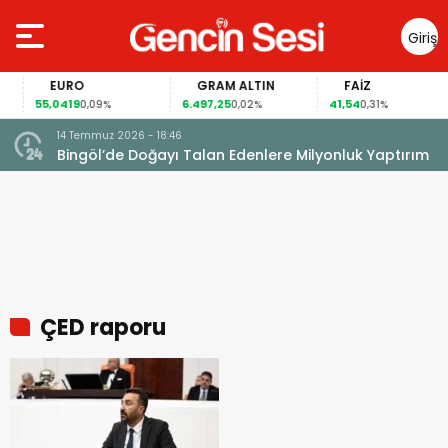
Giriş
Yap
EURO
GRAM ALTIN
FAİZ
55,0419
6.497,25
41,54
0,09%
0,02%
0,31%
14 Temmuz 2026 - 18:46
Bingöl’de Doğayı Talan Edenlere Milyonluk Yaptırım
ÇED raporu