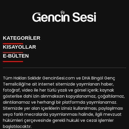
KATEGORİLER
KISAYOLLAR
GENÇ
E-BÜLTEN
BİNGÖL
BURÇLAR
KÖŞE YAZILARI
CANLI TV
GÜNDEM
FİKSTÜR
ÖZEL HABER
Tüm Hakları Saklıdır GencinSesi.com ve DHA Bingöl Genç
HAVA DURUMU
EKONOMİ
Temsilciliği’ne ait internet sitemizde yayımlanan haber,
NÖBETÇİ ECZANELER
gencinsesi.com
e-bültenine abone olarak, tarafınıza haber,
YEREL HABERLER
fotoğraf, video ile her türlü yazılı ve görsel içerik; kaynak
TRAFİK DURUMU
duyuru ve kampanya içerikli e-postaların gönderilmesini
CANLI BORSA
gösterilse dahi izin alınmaksızın kopyalanamaz, çoğaltılamaz,
YEREL HABERLER
kabul etmiş olursunuz.
KÜNYE
alıntılanamaz ve herhangi bir platformda yayımlanamaz.
GAZETELER
İLETİŞİM
Sitemizde yer alan içeriklerin izinsiz kullanılması, paylaşılması
veya farklı mecralarda yayımlanması halinde, ilgili mevzuat
hükümleri çerçevesinde gerekli hukuki ve cezai işlemler
başlatılacaktır.