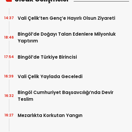
Vali Çelik’ten Genç’e Hayırlı Olsun Ziyareti
14:37
Bingöl’de Doğayı Talan Edenlere Milyonluk
18:46
Yaptırım
Bingöl’de Türkiye Birincisi
17:54
Vali Çelik Yaylada Geceledi
16:39
Bingöl Cumhuriyet Başsavcılığı’nda Devir
16:32
Teslim
Mezarlıkta Korkutan Yangın
16:27