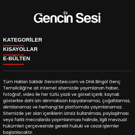
KATEGORİLER
KISAYOLLAR
GENÇ
E-BÜLTEN
BİNGÖL
BURÇLAR
KÖŞE YAZILARI
CANLI TV
GÜNDEM
FİKSTÜR
ÖZEL HABER
Tüm Hakları Saklıdır GencinSesi.com ve DHA Bingöl Genç
HAVA DURUMU
EKONOMİ
Temsilciliği’ne ait internet sitemizde yayımlanan haber,
NÖBETÇİ ECZANELER
gencinsesi.com
e-bültenine abone olarak, tarafınıza haber,
YEREL HABERLER
fotoğraf, video ile her türlü yazılı ve görsel içerik; kaynak
TRAFİK DURUMU
duyuru ve kampanya içerikli e-postaların gönderilmesini
CANLI BORSA
gösterilse dahi izin alınmaksızın kopyalanamaz, çoğaltılamaz,
YEREL HABERLER
kabul etmiş olursunuz.
KÜNYE
alıntılanamaz ve herhangi bir platformda yayımlanamaz.
GAZETELER
İLETİŞİM
Sitemizde yer alan içeriklerin izinsiz kullanılması, paylaşılması
veya farklı mecralarda yayımlanması halinde, ilgili mevzuat
hükümleri çerçevesinde gerekli hukuki ve cezai işlemler
başlatılacaktır.