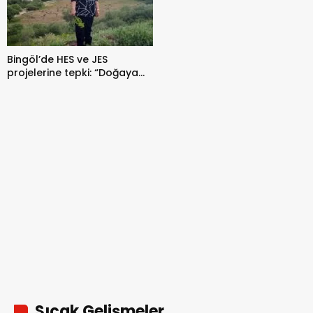
Bingöl’de HES ve JES
projelerine tepki: “Doğaya
zarar veriyor”
Sıcak Gelişmeler