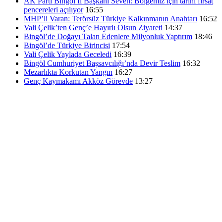
AK Parti Bingöl İl Başkanı Seven: Bölgemiz için tarihi fırsat
pencereleri açılıyor
16:55
MHP’li Varan: Terörsüz Türkiye Kalkınmanın Anahtarı
16:52
Vali Çelik’ten Genç’e Hayırlı Olsun Ziyareti
14:37
Bingöl’de Doğayı Talan Edenlere Milyonluk Yaptırım
18:46
Bingöl’de Türkiye Birincisi
17:54
Vali Çelik Yaylada Geceledi
16:39
Bingöl Cumhuriyet Başsavcılığı’nda Devir Teslim
16:32
Mezarlıkta Korkutan Yangın
16:27
Genç Kaymakamı Akköz Görevde
13:27