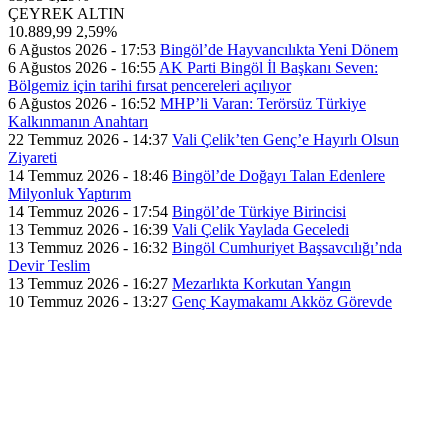
ÇEYREK ALTIN
10.889,99
2,59%
6 Ağustos 2026 - 17:53
Bingöl’de Hayvancılıkta Yeni Dönem
6 Ağustos 2026 - 16:55
AK Parti Bingöl İl Başkanı Seven:
Bölgemiz için tarihi fırsat pencereleri açılıyor
6 Ağustos 2026 - 16:52
MHP’li Varan: Terörsüz Türkiye
Kalkınmanın Anahtarı
22 Temmuz 2026 - 14:37
Vali Çelik’ten Genç’e Hayırlı Olsun
Ziyareti
14 Temmuz 2026 - 18:46
Bingöl’de Doğayı Talan Edenlere
Milyonluk Yaptırım
14 Temmuz 2026 - 17:54
Bingöl’de Türkiye Birincisi
13 Temmuz 2026 - 16:39
Vali Çelik Yaylada Geceledi
13 Temmuz 2026 - 16:32
Bingöl Cumhuriyet Başsavcılığı’nda
Devir Teslim
13 Temmuz 2026 - 16:27
Mezarlıkta Korkutan Yangın
10 Temmuz 2026 - 13:27
Genç Kaymakamı Akköz Görevde