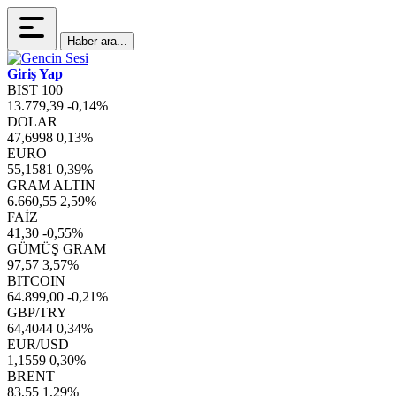
Haber ara...
Giriş Yap
BIST 100
13.779,39
-0,14%
DOLAR
47,6998
0,13%
EURO
55,1581
0,39%
GRAM ALTIN
6.660,55
2,59%
FAİZ
41,30
-0,55%
GÜMÜŞ GRAM
97,57
3,57%
BITCOIN
64.899,00
-0,21%
GBP/TRY
64,4044
0,34%
EUR/USD
1,1559
0,30%
BRENT
83,55
1,29%