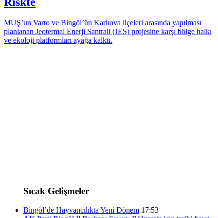
Riskte
MUŞ’un Varto ve Bingöl’ün Karlıova ilçeleri arasında yapılması
planlanan Jeotermal Enerji Santrali (JES) projesine karşı bölge halkı
ve ekoloji platformları ayağa kalktı.
Sıcak Gelişmeler
Bingöl’de Hayvancılıkta Yeni Dönem
17:53