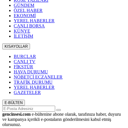
KÖŞE YAZILARI
GÜNDEM
ÖZEL HABER
EKONOMİ
YEREL HABERLER
CANLI BORSA
KÜNYE
İLETİŞİM
KISAYOLLAR
BURÇLAR
CANLI TV
FİKSTÜR
HAVA DURUMU
NÖBETÇİ ECZANELER
TRAFİK DURUMU
YEREL HABERLER
GAZETELER
E-BÜLTEN
gencinsesi.com
e-bültenine abone olarak, tarafınıza haber, duyuru
ve kampanya içerikli e-postaların gönderilmesini kabul etmiş
olursunuz.