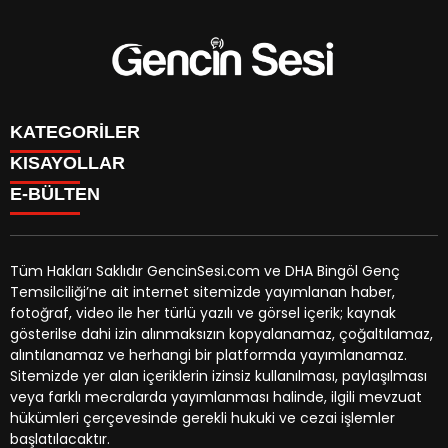
KATEGORİLER
KISAYOLLAR
GENÇ
E-BÜLTEN
BİNGÖL
BURÇLAR
KÖŞE YAZILARI
CANLI TV
GÜNDEM
FİKSTÜR
ÖZEL HABER
Tüm Hakları Saklıdır GencinSesi.com ve DHA Bingöl Genç
HAVA DURUMU
EKONOMİ
Temsilciliği’ne ait internet sitemizde yayımlanan haber,
NÖBETÇİ ECZANELER
gencinsesi.com
e-bültenine abone olarak, tarafınıza haber,
YEREL HABERLER
fotoğraf, video ile her türlü yazılı ve görsel içerik; kaynak
TRAFİK DURUMU
duyuru ve kampanya içerikli e-postaların gönderilmesini
CANLI BORSA
gösterilse dahi izin alınmaksızın kopyalanamaz, çoğaltılamaz,
YEREL HABERLER
kabul etmiş olursunuz.
KÜNYE
alıntılanamaz ve herhangi bir platformda yayımlanamaz.
GAZETELER
İLETİŞİM
Sitemizde yer alan içeriklerin izinsiz kullanılması, paylaşılması
veya farklı mecralarda yayımlanması halinde, ilgili mevzuat
hükümleri çerçevesinde gerekli hukuki ve cezai işlemler
başlatılacaktır.