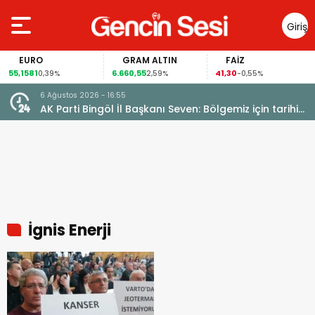
Giriş
Yap
EURO
GRAM ALTIN
FAİZ
55,1581
6.660,55
41,30
0,39%
2,59%
-0,55%
6 Ağustos 2026 - 16:55
AK Parti Bingöl İl Başkanı Seven: Bölgemiz için tarihi
fırsat pencereleri açılıyor
İgnis Enerji