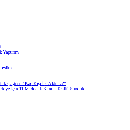
i
k Yaptırım
Teslim
k Çağrısı: “Kaç Kişi İşe Aldınız?”
kiye İçin 11 Maddelik Kanun Teklifi Sunduk