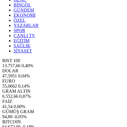
BİNGÖL
GÜNDEM
EKONOMİ
ÖZEL
YAZARLAR
SPOR
CANLI TV
EĞİTİM
SAĞLIK
SİYASET
BIST 100
13.757,66
0,40%
DOLAR
47,5951
0,04%
EURO
55,0662
0,14%
GRAM ALTIN
6.552,66
0,87%
FAİZ
41,54
0,00%
GÜMÜŞ GRAM
94,89
-0,05%
BITCOIN
64.672,00
-0,18%