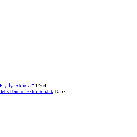
işi İşe Aldınız?”
17:04
elik Kanun Teklifi Sunduk
16:57