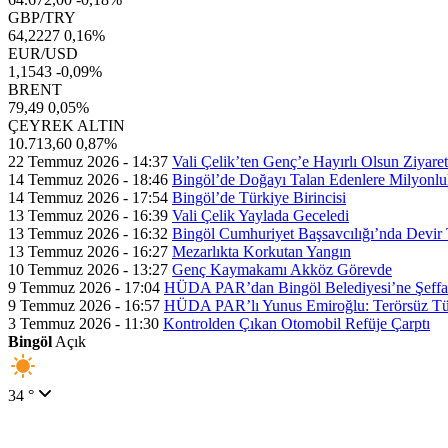
GBP/TRY
64,2227
0,16%
EUR/USD
1,1543
-0,09%
BRENT
79,49
0,05%
ÇEYREK ALTIN
10.713,60
0,87%
22 Temmuz 2026 - 14:37
Vali Çelik’ten Genç’e Hayırlı Olsun Ziyaret
14 Temmuz 2026 - 18:46
Bingöl’de Doğayı Talan Edenlere Milyonlu
14 Temmuz 2026 - 17:54
Bingöl’de Türkiye Birincisi
13 Temmuz 2026 - 16:39
Vali Çelik Yaylada Geceledi
13 Temmuz 2026 - 16:32
Bingöl Cumhuriyet Başsavcılığı’nda Devir 
13 Temmuz 2026 - 16:27
Mezarlıkta Korkutan Yangın
10 Temmuz 2026 - 13:27
Genç Kaymakamı Akköz Görevde
9 Temmuz 2026 - 17:04
HÜDA PAR’dan Bingöl Belediyesi’ne Şeffaflı
9 Temmuz 2026 - 16:57
HÜDA PAR’lı Yunus Emiroğlu: Terörsüz Tür
3 Temmuz 2026 - 11:30
Kontrolden Çıkan Otomobil Refüje Çarptı
Bingöl
Açık
34 °