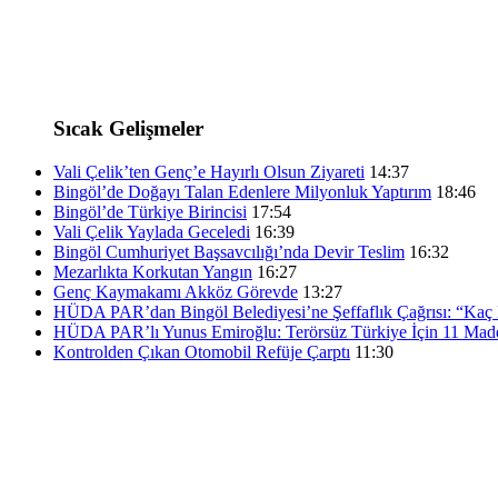
Sıcak Gelişmeler
Vali Çelik’ten Genç’e Hayırlı Olsun Ziyareti
14:37
Bingöl’de Doğayı Talan Edenlere Milyonluk Yaptırım
18:46
Bingöl’de Türkiye Birincisi
17:54
Vali Çelik Yaylada Geceledi
16:39
Bingöl Cumhuriyet Başsavcılığı’nda Devir Teslim
16:32
Mezarlıkta Korkutan Yangın
16:27
Genç Kaymakamı Akköz Görevde
13:27
HÜDA PAR’dan Bingöl Belediyesi’ne Şeffaflık Çağrısı: “Kaç K
HÜDA PAR’lı Yunus Emiroğlu: Terörsüz Türkiye İçin 11 Madd
Kontrolden Çıkan Otomobil Refüje Çarptı
11:30