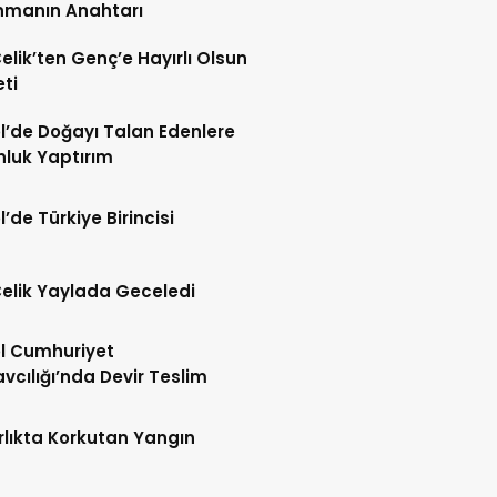
nmanın Anahtarı
Çelik’ten Genç’e Hayırlı Olsun
eti
l’de Doğayı Talan Edenlere
nluk Yaptırım
l’de Türkiye Birincisi
Çelik Yaylada Geceledi
l Cumhuriyet
vcılığı’nda Devir Teslim
lıkta Korkutan Yangın