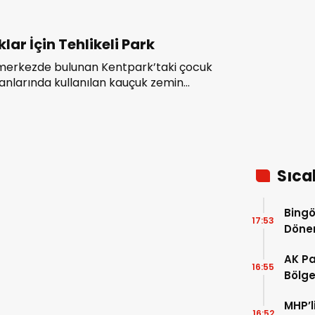
lar İçin Tehlikeli Park
 merkezde bulunan Kentpark’taki çocuk
anlarında kullanılan kauçuk zemin
larının yerinden sökülmesı, ailelerin
ne neden oldu.
Sıca
Bingö
17:53
Dön
AK Pa
16:55
Bölgem
pence
MHP’l
16:52