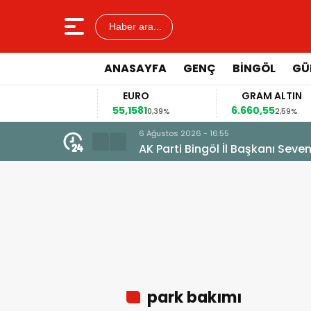
Haber ara...
ANASAYFA
GENÇ
BİNGÖL
GÜ
AR
EURO
GRAM ALTIN
8
55,1581
6.660,55
0,13%
0,39%
2,59%
6 Ağustos 2026 - 16:55
AK Parti Bingöl İl Başkanı Seven:
park bakımı