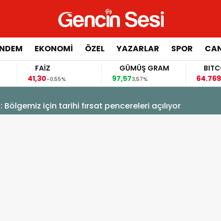
NDEM
EKONOMİ
ÖZEL
YAZARLAR
SPOR
CAN
FAİZ
GÜMÜŞ GRAM
BITCOIN
41,30
97,57
64.769,00
-0,55%
3,57%
-0,
 Bölgemiz için tarihi fırsat pencereleri açılıyor