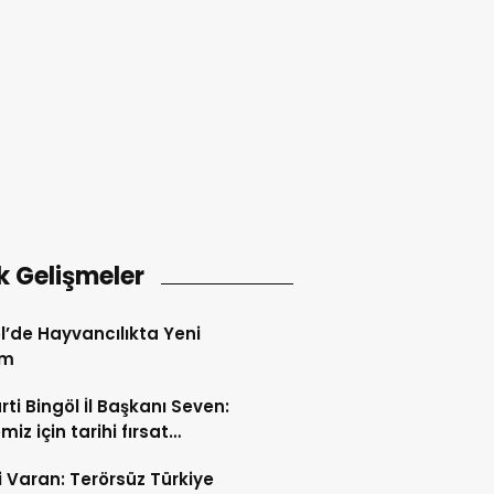
k Gelişmeler
l’de Hayvancılıkta Yeni
em
rti Bingöl İl Başkanı Seven:
iz için tarihi fırsat
releri açılıyor
i Varan: Terörsüz Türkiye