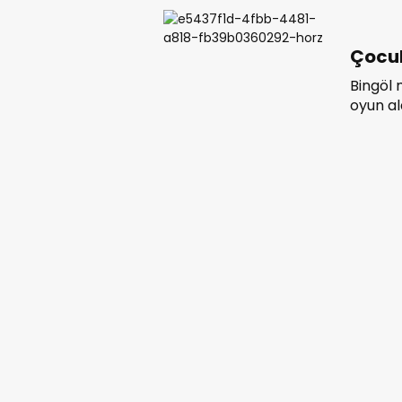
Çocuk
Bingöl
oyun al
kaplama
tepkisi