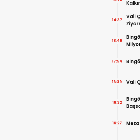
Kalkı
Vali 
14:37
Ziyar
Bingö
18:46
Milyo
Bingö
17:54
Vali 
16:39
Bingö
16:32
Başsa
Mezar
16:27