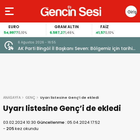
Giriş
Yap
EURO
GRAM ALTIN
FAİZ
4,9977
6.587,27
41,57
98
0,10%
1,46%
0,10%
6 Ağustos 2026 - 16:55
AK Parti Bingöl İl Başkanı Seven: Bölgemiz için tarihi
fırsat pencereleri açılıyor
ANASAYFA
GENÇ
Uyarı listesine Genç’i de ekledi
Uyarı listesine Genç’i de ekledi
03.02.2024 10:30
Güncellenme :
05.04.2024 17:52
-
205
kez okundu