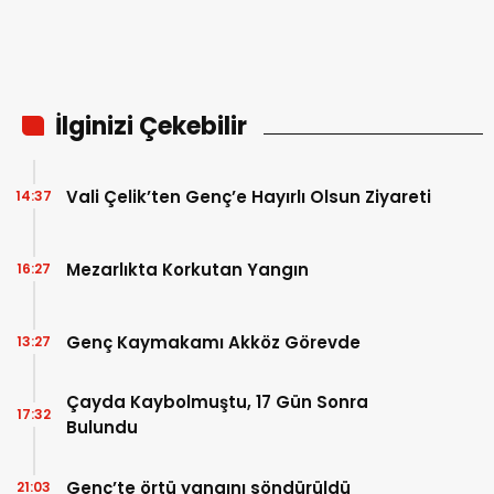
İlginizi Çekebilir
Vali Çelik’ten Genç’e Hayırlı Olsun Ziyareti
14:37
Mezarlıkta Korkutan Yangın
16:27
Genç Kaymakamı Akköz Görevde
13:27
Çayda Kaybolmuştu, 17 Gün Sonra
17:32
Bulundu
Genç’te örtü yangını söndürüldü
21:03