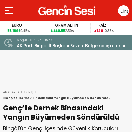
Giriş
Yap
EURO
GRAM ALTIN
FAİZ
55,1896
6.660,55
41,30
0,45%
2,59%
-0,55%
6 Ağustos 2026 - 16:55
AK Parti Bingöl İl Başkanı Seven: Bölgemiz için tarihi
fırsat pencereleri açılıyor
ANASAYFA
GENÇ
Genç’te Dernek Binasındaki Yangın Büyümeden Söndürüldü
Genç’te Dernek Binasındaki
Yangın Büyümeden Söndürüldü
Bingöl’ün Genç ilçesinde Güvenlik Korucuları