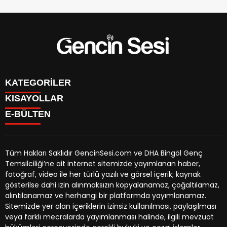
KATEGORİLER
KISAYOLLAR
GENÇ
E-BÜLTEN
BİNGÖL
BURÇLAR
KÖŞE YAZILARI
CANLI TV
GÜNDEM
FİKSTÜR
ÖZEL HABER
Tüm Hakları Saklıdır GencinSesi.com ve DHA Bingöl Genç
HAVA DURUMU
EKONOMİ
Temsilciliği’ne ait internet sitemizde yayımlanan haber,
NÖBETÇİ ECZANELER
gencinsesi.com
e-bültenine abone olarak, tarafınıza haber,
YEREL HABERLER
fotoğraf, video ile her türlü yazılı ve görsel içerik; kaynak
TRAFİK DURUMU
duyuru ve kampanya içerikli e-postaların gönderilmesini
CANLI BORSA
gösterilse dahi izin alınmaksızın kopyalanamaz, çoğaltılamaz,
YEREL HABERLER
kabul etmiş olursunuz.
KÜNYE
alıntılanamaz ve herhangi bir platformda yayımlanamaz.
GAZETELER
İLETİŞİM
Sitemizde yer alan içeriklerin izinsiz kullanılması, paylaşılması
veya farklı mecralarda yayımlanması halinde, ilgili mevzuat