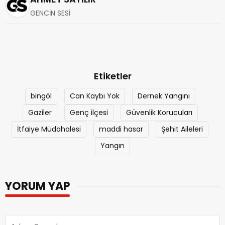
GENCİN SESİ
Etiketler
bingöl
Can Kaybı Yok
Dernek Yangını
Gaziler
Genç ilçesi
Güvenlik Korucuları
İtfaiye Müdahalesi
maddi hasar
Şehit Aileleri
Yangın
YORUM YAP