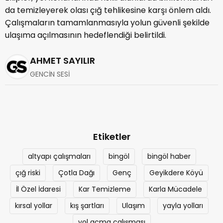
da temizleyerek olası çığ tehlikesine karşı önlem aldı.
Çalışmaların tamamlanmasıyla yolun güvenli şekilde
ulaşıma açılmasının hedeflendiği belirtildi.
AHMET SAYILIR
GENCİN SESİ
Etiketler
altyapı çalışmaları
bingöl
bingöl haber
çığ riski
Çotla Dağı
Genç
Geyikdere Köyü
İl Özel İdaresi
Kar Temizleme
Karla Mücadele
kırsal yollar
kış şartları
Ulaşım
yayla yolları
yol açma çalışması