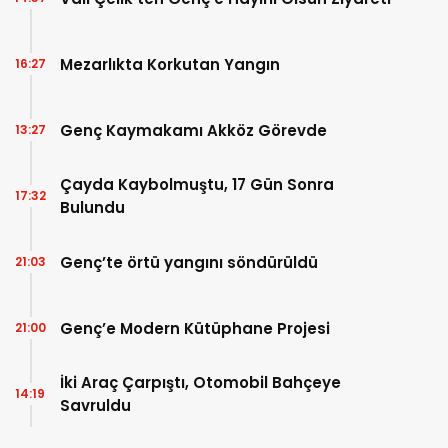
Mezarlıkta Korkutan Yangın
16:27
Genç Kaymakamı Akköz Görevde
13:27
Çayda Kaybolmuştu, 17 Gün Sonra
17:32
Bulundu
Genç’te örtü yangını söndürüldü
21:03
Genç’e Modern Kütüphane Projesi
21:00
İki Araç Çarpıştı, Otomobil Bahçeye
14:19
Savruldu