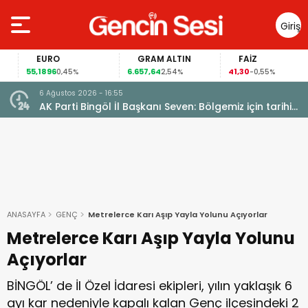
Giriş
Yap
EURO
GRAM ALTIN
FAİZ
55,1896
6.657,64
41,30
0,45%
2,54%
-0,55%
6 Ağustos 2026 - 16:55
AK Parti Bingöl İl Başkanı Seven: Bölgemiz için tarihi
fırsat pencereleri açılıyor
ANASAYFA
GENÇ
Metrelerce Karı Aşıp Yayla Yolunu Açıyorlar
Metrelerce Karı Aşıp Yayla Yolunu
Açıyorlar
BİNGÖL’ de İl Özel İdaresi ekipleri, yılın yaklaşık 6
ayı kar nedeniyle kapalı kalan Genç ilçesindeki 2