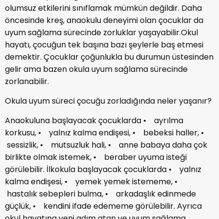
olumsuz etkilerini sınıflamak mümkün değildir. Daha
öncesinde kreş, anaokulu deneyimi olan çocuklar da
uyum sağlama sürecinde zorluklar yaşayabilir.Okul
hayatı, çocuğun tek başına bazı şeylerle baş etmesi
demektir. Çocuklar çoğunlukla bu durumun üstesinden
gelir ama bazen okula uyum sağlama sürecinde
zorlanabilir.
Okula uyum süreci çocuğu zorladığında neler yaşanır?
Anaokuluna başlayacak çocuklarda • ayrılma
korkusu, • yalnız kalma endişesi, • bebeksi haller, •
sessizlik, • mutsuzluk hali, • anne babaya daha çok
birlikte olmak istemek, • beraber uyuma isteği
görülebilir. İlkokula başlayacak çocuklarda • yalnız
kalma endişesi, • yemek yemek istememe, •
hastalık sebepleri bulma, • arkadaşlık edinmede
güçlük, • kendini ifade edememe görülebilir. Ayrıca
okul hayatına yeni adım atan ve uyum sağlama