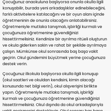
Çocuğunuz anaokuluna başlıyorsa onunla okulla ilgili
konuşabilir, burada yeni arkadaşlıklar edinebileceğini,
farklı aktivitelere katılacağını ve bir oyun alanı içinde
öğretmeninin de onunla olacağını anlatabilirsiniz.
Öğretmeniyle mutlaka tanışmalı, işbirliği kurmalı ve
çocuğunuza öğretmenine güvendiğinizi
hissettirmelisiniz. Kendinize bir ayrılma ritüeli oluşturun
ve okula giderken sakin ve rahat bir şekilde ayrılmaya
çalışın. Mümkünse okul sonrasında baş başa vakit
geçirin. Okul gündemini büyütmek yerine çocuğunuza
destek verin.
Çocuğunuz ilkokula başlıyorsa okulla ilgili konuşup
(okul saatleri ve okuldan kendisini, kimin alacağı
konusunda net bilgi verin), okul alışverişini birlikte
yapın. Öğretmeniyle mutlaka tanışmalı, işbirliği
kurmalı ve çocuğunuza öğretmenine güvendiğinizi
hissettirmelisiniz. Okul dışında da okul arkadaşlarıyla
vakit geçirmesini destekleyin. Okul sonrası baş başa