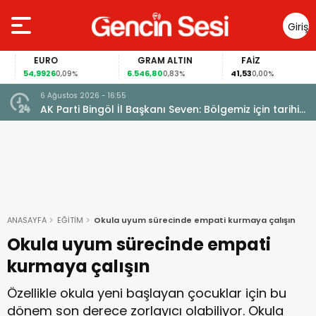
Giriş
Yap
EURO
GRAM ALTIN
FAİZ
54,9926
6.546,80
41,53
0,09%
0,83%
0,00%
6 Ağustos 2026 - 16:55
AK Parti Bingöl İl Başkanı Seven: Bölgemiz için tarihi
fırsat pencereleri açılıyor
ANASAYFA
EĞİTİM
Okula uyum sürecinde empati kurmaya çalışın
Okula uyum sürecinde empati
kurmaya çalışın
Özellikle okula yeni başlayan çocuklar için bu
dönem son derece zorlayıcı olabiliyor. Okula