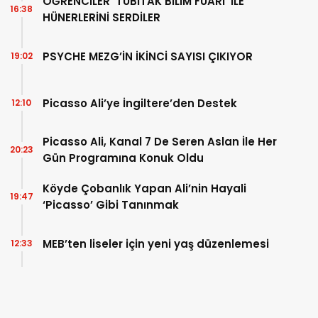
ÖĞRENCİLER ‘TÜBİTAK BİLİM FUARI’ İLE
16:38
HÜNERLERİNİ SERDİLER
PSYCHE MEZG’İN İKİNCİ SAYISI ÇIKIYOR
19:02
Picasso Ali’ye İngiltere’den Destek
12:10
Picasso Ali, Kanal 7 De Seren Aslan İle Her
20:23
Gün Programına Konuk Oldu
Köyde Çobanlık Yapan Ali’nin Hayali
19:47
‘Picasso’ Gibi Tanınmak
MEB’ten liseler için yeni yaş düzenlemesi
12:33