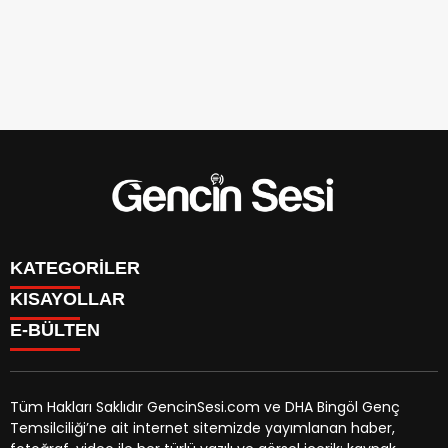
KATEGORİLER
KISAYOLLAR
GENÇ
E-BÜLTEN
BİNGÖL
BURÇLAR
KÖŞE YAZILARI
CANLI TV
GÜNDEM
FİKSTÜR
ÖZEL HABER
Tüm Hakları Saklıdır GencinSesi.com ve DHA Bingöl Genç
HAVA DURUMU
EKONOMİ
Temsilciliği’ne ait internet sitemizde yayımlanan haber,
NÖBETÇİ ECZANELER
gencinsesi.com
e-bültenine abone olarak, tarafınıza haber,
YEREL HABERLER