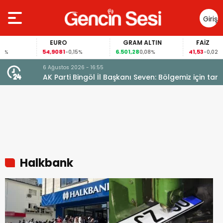
Giriş
Yap
EURO
GRAM ALTIN
FAİZ
54,9081
6.501,28
41,53
-0,15%
0,08%
-0,02%
6 Ağustos 2026 - 16:55
AK Parti Bingöl İl Başkanı Seven: Bölgemiz için tarihi
fırsat pencereleri açılıyor
Halkbank