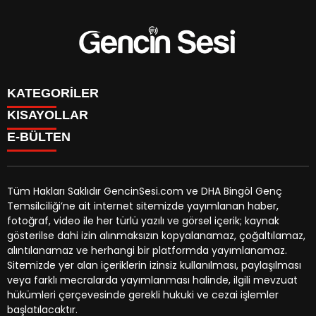
KATEGORİLER
KISAYOLLAR
GENÇ
E-BÜLTEN
BİNGÖL
BURÇLAR
KÖŞE YAZILARI
CANLI TV
GÜNDEM
FİKSTÜR
ÖZEL HABER
Tüm Hakları Saklıdır GencinSesi.com ve DHA Bingöl Genç
HAVA DURUMU
EKONOMİ
Temsilciliği’ne ait internet sitemizde yayımlanan haber,
NÖBETÇİ ECZANELER
gencinsesi.com
e-bültenine abone olarak, tarafınıza haber,
YEREL HABERLER
fotoğraf, video ile her türlü yazılı ve görsel içerik; kaynak
TRAFİK DURUMU
duyuru ve kampanya içerikli e-postaların gönderilmesini
CANLI BORSA
gösterilse dahi izin alınmaksızın kopyalanamaz, çoğaltılamaz,
YEREL HABERLER
kabul etmiş olursunuz.
KÜNYE
alıntılanamaz ve herhangi bir platformda yayımlanamaz.
GAZETELER
İLETİŞİM
Sitemizde yer alan içeriklerin izinsiz kullanılması, paylaşılması
veya farklı mecralarda yayımlanması halinde, ilgili mevzuat
hükümleri çerçevesinde gerekli hukuki ve cezai işlemler
başlatılacaktır.