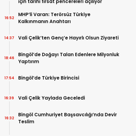
için tarihi fırsat pencereleri açılıyor
MHP’li Varan: Terörsüz Türkiye
16:52
Kalkınmanın Anahtarı
Vali Çelik’ten Genç’e Hayırlı Olsun Ziyareti
14:37
Bingöl’de Doğayı Talan Edenlere Milyonluk
18:46
Yaptırım
Bingöl’de Türkiye Birincisi
17:54
Vali Çelik Yaylada Geceledi
16:39
Bingöl Cumhuriyet Başsavcılığı’nda Devir
16:32
Teslim