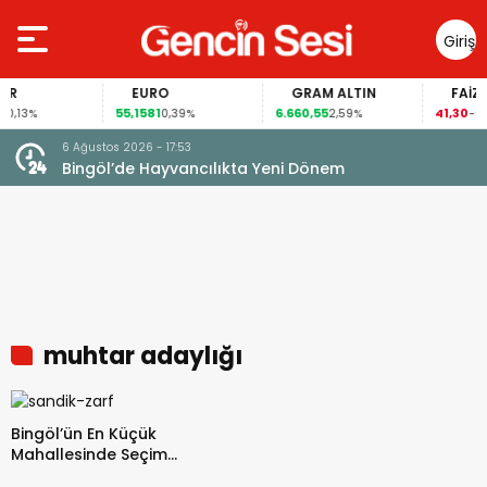
Giriş
Yap
EURO
GRAM ALTIN
FAİZ
55,1581
6.660,55
41,30
13%
0,39%
2,59%
-0,55
6 Ağustos 2026 - 16:55
nem
AK Parti Bingöl İl Başkanı Seven: Bölgemiz 
fırsat pencereleri açılıyor
muhtar adaylığı
Bingöl’ün En Küçük
Mahallesinde Seçim
Heyecanı!