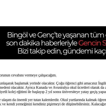
sorunun cevabını vermeye çalışacağım.
nlaşarak başlamak yerinde olacaktır. Çoğu öğrenci gibi amacınız İngil
deni olacaktır. Ayrıca Kanada ve Avustralya okul ücretleri olarak da a
tli kolej eğitimi ile başlayıp 2 yıl sonra üniversiteye yatay geçiş yapa
ulaşım da önemli yer tutan kalemlerdir. Okul yurtlarında kalmak öğrencil
 ve kendi yemeğinizi kendiniz pişirmeyi de düşünebilirsiniz. Kalacağın