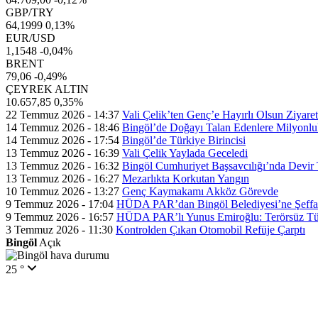
GBP/TRY
64,1999
0,13%
EUR/USD
1,1548
-0,04%
BRENT
79,06
-0,49%
ÇEYREK ALTIN
10.657,85
0,35%
22 Temmuz 2026 - 14:37
Vali Çelik’ten Genç’e Hayırlı Olsun Ziyaret
14 Temmuz 2026 - 18:46
Bingöl’de Doğayı Talan Edenlere Milyonlu
14 Temmuz 2026 - 17:54
Bingöl’de Türkiye Birincisi
13 Temmuz 2026 - 16:39
Vali Çelik Yaylada Geceledi
13 Temmuz 2026 - 16:32
Bingöl Cumhuriyet Başsavcılığı’nda Devir 
13 Temmuz 2026 - 16:27
Mezarlıkta Korkutan Yangın
10 Temmuz 2026 - 13:27
Genç Kaymakamı Akköz Görevde
9 Temmuz 2026 - 17:04
HÜDA PAR’dan Bingöl Belediyesi’ne Şeffaflı
9 Temmuz 2026 - 16:57
HÜDA PAR’lı Yunus Emiroğlu: Terörsüz Tür
3 Temmuz 2026 - 11:30
Kontrolden Çıkan Otomobil Refüje Çarptı
Bingöl
Açık
25 °