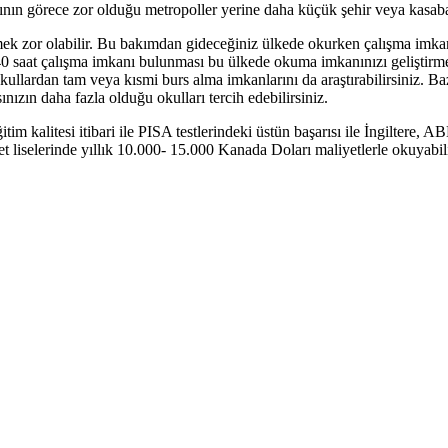
ının görece zor olduğu metropoller yerine daha küçük şehir veya kasabal
irmek zor olabilir. Bu bakımdan gideceğiniz ülkede okurken çalışma imk
a 40 saat çalışma imkanı bulunması bu ülkede okuma imkanınızı geliştir
okullardan tam veya kısmi burs alma imkanlarını da araştırabilirsiniz. Ba
nızın daha fazla olduğu okulları tercih edebilirsiniz.
ğitim kalitesi itibari ile PISA testlerindeki üstün başarısı ile İngilte
let liselerinde yıllık 10.000- 15.000 Kanada Doları maliyetlerle okuyabi