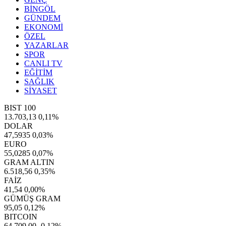
BİNGÖL
GÜNDEM
EKONOMİ
ÖZEL
YAZARLAR
SPOR
CANLI TV
EĞİTİM
SAĞLIK
SİYASET
BIST 100
13.703,13
0,11%
DOLAR
47,5935
0,03%
EURO
55,0285
0,07%
GRAM ALTIN
6.518,56
0,35%
FAİZ
41,54
0,00%
GÜMÜŞ GRAM
95,05
0,12%
BITCOIN
64.709,00
-0,12%