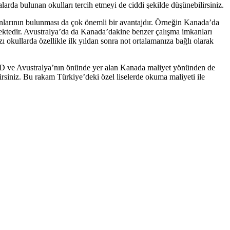
arda bulunan okulları tercih etmeyi de ciddi şekilde düşünebilirsiniz.
anlarının bulunması da çok önemli bir avantajdır. Örneğin Kanada’da
mektedir. Avustralya’da da Kanada’dakine benzer çalışma imkanları
zı okullarda özellikle ilk yıldan sonra not ortalamanıza bağlı olarak
re, ABD ve Avustralya’nın önünde yer alan Kanada maliyet yönünden de
lirsiniz. Bu rakam Türkiye’deki özel liselerde okuma maliyeti ile