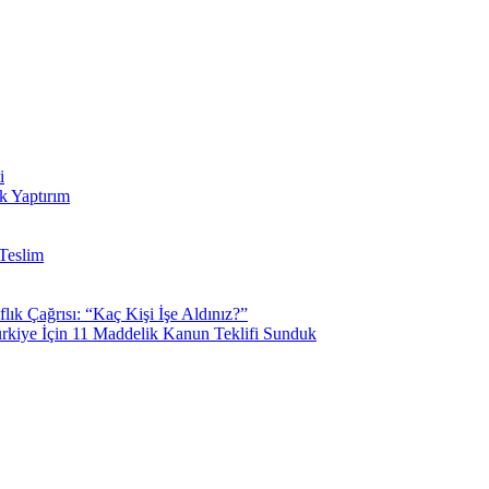
i
k Yaptırım
Teslim
k Çağrısı: “Kaç Kişi İşe Aldınız?”
kiye İçin 11 Maddelik Kanun Teklifi Sunduk