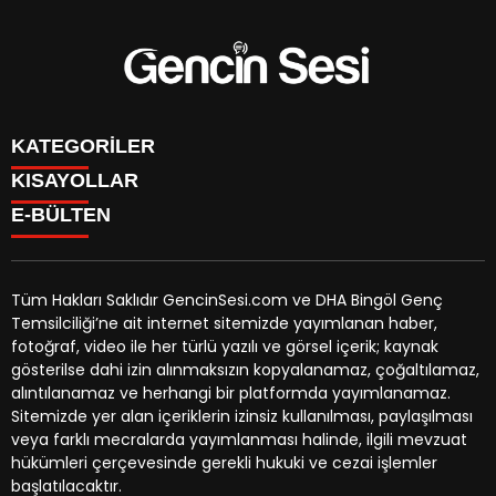
KATEGORİLER
KISAYOLLAR
GENÇ
E-BÜLTEN
BİNGÖL
BURÇLAR
KÖŞE YAZILARI
CANLI TV
GÜNDEM
FİKSTÜR
ÖZEL HABER
Tüm Hakları Saklıdır GencinSesi.com ve DHA Bingöl Genç
HAVA DURUMU
EKONOMİ
Temsilciliği’ne ait internet sitemizde yayımlanan haber,
NÖBETÇİ ECZANELER
gencinsesi.com
e-bültenine abone olarak, tarafınıza haber,
YEREL HABERLER
fotoğraf, video ile her türlü yazılı ve görsel içerik; kaynak
TRAFİK DURUMU
duyuru ve kampanya içerikli e-postaların gönderilmesini
CANLI BORSA
gösterilse dahi izin alınmaksızın kopyalanamaz, çoğaltılamaz,
YEREL HABERLER
kabul etmiş olursunuz.
KÜNYE
alıntılanamaz ve herhangi bir platformda yayımlanamaz.
GAZETELER
İLETİŞİM
Sitemizde yer alan içeriklerin izinsiz kullanılması, paylaşılması
veya farklı mecralarda yayımlanması halinde, ilgili mevzuat
hükümleri çerçevesinde gerekli hukuki ve cezai işlemler
başlatılacaktır.