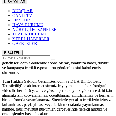
KISAYOLLAR
BURÇLAR
CANLI TV
FİKSTÜR
HAVA DURUMU
NÖBETÇİ ECZANELER
TRAFİK DURUMU
YEREL HABERLER
GAZETELER
E-BÜLTEN
gencinsesi.com
e-bültenine abone olarak, tarafınıza haber, duyuru
ve kampanya içerikli e-postaların gönderilmesini kabul etmiş
olursunuz.
Tüm Hakları Saklıdır GencinSesi.com ve DHA Bingöl Genç
Temsilciliği’ne ait internet sitemizde yayımlanan haber, fotoğraf,
video ile her türlü yazılı ve görsel içerik; kaynak gösterilse dahi izin
alınmaksızın kopyalanamaz, çoğaltılamaz, alıntılanamaz ve herhangi
bir platformda yayımlanamaz. Sitemizde yer alan içeriklerin izinsiz
kullanılması, paylaşılması veya farklı mecralarda yayımlanması
halinde, ilgili mevzuat hükümleri çerçevesinde gerekli hukuki ve
cezai işlemler başlatılacaktır.