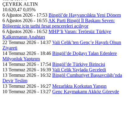
ÇEYREK ALTIN
10.620,47
0,05%
6 Ağustos 2026 - 17:53
Bingöl’de Hayvancılıkta Yeni Dönem
6 Ağustos 2026 - 16:55
AK Parti Bingöl İl Başkanı Seven:
Bölgemiz için tarihi fırsat pencereleri açılıyor
6 Ağustos 2026 - 16:52
MHP’li Varan: Terörsüz Türkiye
Kalkınmanın Anahtarı
22 Temmuz 2026 - 14:37
Vali Çelik’ten Genç’e Hayırlı Olsun
Ziyareti
14 Temmuz 2026 - 18:46
Bingöl’de Doğayı Talan Edenlere
Milyonluk Yaptırım
14 Temmuz 2026 - 17:54
Bingöl’de Türkiye Birincisi
13 Temmuz 2026 - 16:39
Vali Çelik Yaylada Geceledi
13 Temmuz 2026 - 16:32
Bingöl Cumhuriyet Başsavcılığı’nda
Devir Teslim
13 Temmuz 2026 - 16:27
Mezarlıkta Korkutan Yangın
10 Temmuz 2026 - 13:27
Genç Kaymakamı Akköz Görevde