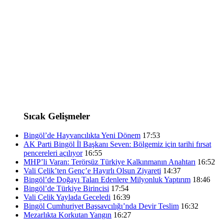
Sıcak Gelişmeler
Bingöl’de Hayvancılıkta Yeni Dönem
17:53
AK Parti Bingöl İl Başkanı Seven: Bölgemiz için tarihi fırsat
pencereleri açılıyor
16:55
MHP’li Varan: Terörsüz Türkiye Kalkınmanın Anahtarı
16:52
Vali Çelik’ten Genç’e Hayırlı Olsun Ziyareti
14:37
Bingöl’de Doğayı Talan Edenlere Milyonluk Yaptırım
18:46
Bingöl’de Türkiye Birincisi
17:54
Vali Çelik Yaylada Geceledi
16:39
Bingöl Cumhuriyet Başsavcılığı’nda Devir Teslim
16:32
Mezarlıkta Korkutan Yangın
16:27