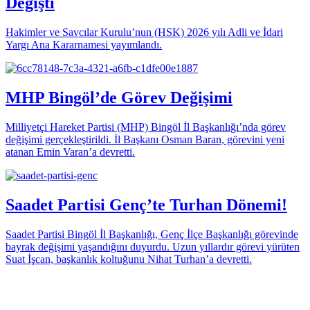
Değişti
Hakimler ve Savcılar Kurulu’nun (HSK) 2026 yılı Adli ve İdari
Yargı Ana Kararnamesi yayımlandı.
MHP Bingöl’de Görev Değişimi
Milliyetçi Hareket Partisi (MHP) Bingöl İl Başkanlığı’nda görev
değişimi gerçekleştirildi. İl Başkanı Osman Baran, görevini yeni
atanan Emin Varan’a devretti.
Saadet Partisi Genç’te Turhan Dönemi!
Saadet Partisi Bingöl İl Başkanlığı, Genç İlçe Başkanlığı görevinde
bayrak değişimi yaşandığını duyurdu. Uzun yıllardır görevi yürüten
Suat İşcan, başkanlık koltuğunu Nihat Turhan’a devretti.