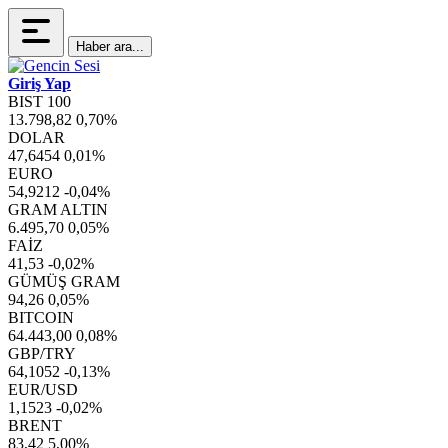
Haber ara...
Giriş Yap
BIST 100
13.798,82
0,70%
DOLAR
47,6454
0,01%
EURO
54,9212
-0,04%
GRAM ALTIN
6.495,70
0,05%
FAİZ
41,53
-0,02%
GÜMÜŞ GRAM
94,26
0,05%
BITCOIN
64.443,00
0,08%
GBP/TRY
64,1052
-0,13%
EUR/USD
1,1523
-0,02%
BRENT
83,42
5,00%